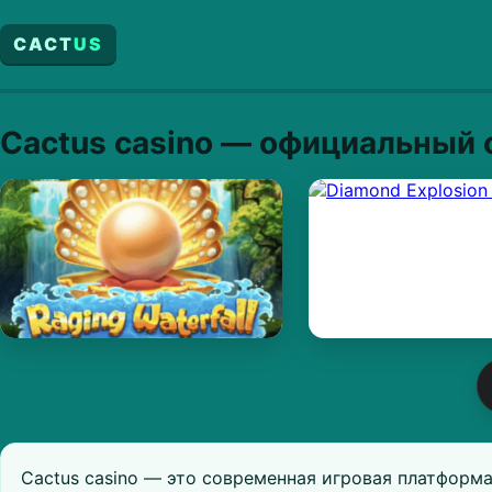
CACT
US
Cactus casino — официальный 
Cactus casino — это современная игровая платформ