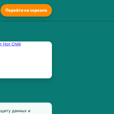
Перейти на зеркало
ащиту данных и