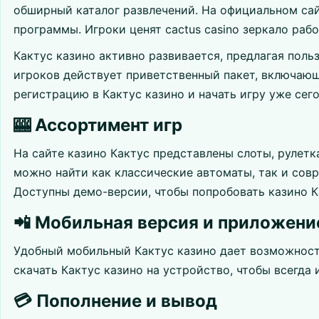
обширный каталог развлечений. На официальном сайт
программы. Игроки ценят cactus casino зеркало раб
Кактус казино активно развивается, предлагая поль
игроков действует приветственный пакет, включаю
регистрацию в Кактус казино и начать игру уже сего
🎰 Ассортимент игр
На сайте казино Кактус представлены слоты, рулетка
можно найти как классические автоматы, так и со
Доступны демо-версии, чтобы попробовать казино Ка
📲 Мобильная версия и приложени
Удобный мобильный Кактус казино дает возможность
скачать Кактус казино на устройство, чтобы всегда
💳 Пополнение и вывод